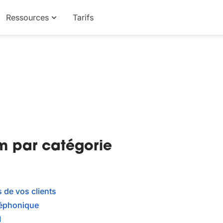
Ressources
Tarifs
m par catégorie
s de vos clients
léphonique
I