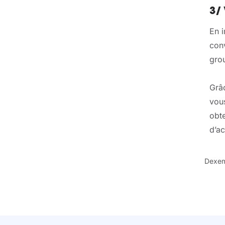
3/
En 
con
gro
Grâc
vou
obte
d’ac
Dexe