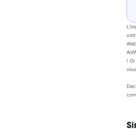
L’in
vot
Web 
AdWo
! Or
vou
Déc
conv
Si