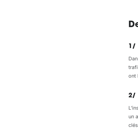
De
1/ 
Dan
traf
ont 
2/
L’in
un a
clés