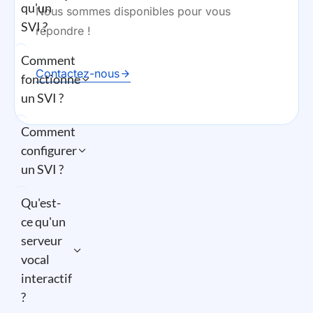
qu'un
Nous sommes disponibles pour vous
SVI ?
répondre !
Comment
Contactez-nous
fonctionne
un SVI ?
Comment
configurer
un SVI ?
Qu'est-
ce qu'un
serveur
vocal
interactif
?