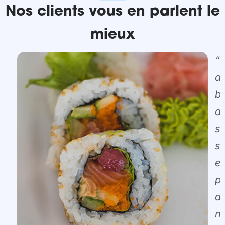
Nos clients vous en parlent le
mieux
“
a
b
d
so
s
et
pr
d
n