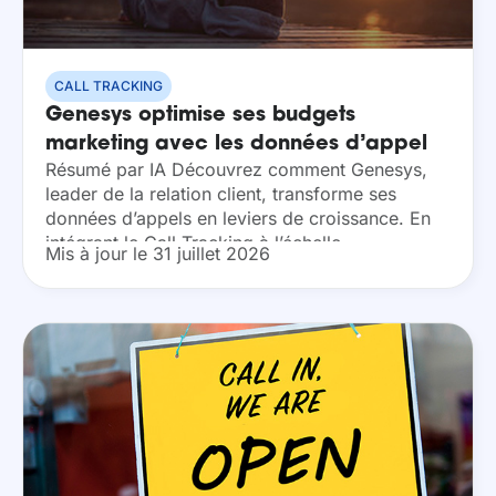
CALL TRACKING
Genesys optimise ses budgets
marketing avec les données d’appel
Résumé par IA Découvrez comment Genesys,
collectées via le Call Tracking
leader de la relation client, transforme ses
données d’appels en leviers de croissance. En
intégrant le Call Tracking à l’échelle
Mis à jour le 31 juillet 2026
internationale, l’entreprise identifie ses sources
de leads les plus rentables...