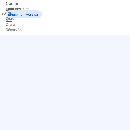
Contact
Mentions
Confidentialité
Plan
2026
Copyright
Dexem.
English Version
légales
de
©
Tous
site
Droits
Réservés.