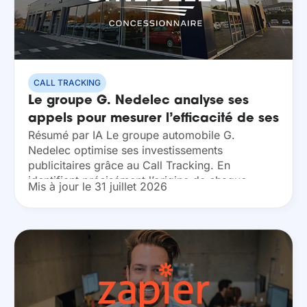
CALL TRACKING
Le groupe G. Nedelec analyse ses
appels pour mesurer l’efficacité de ses
Résumé par IA Le groupe automobile G.
supports
Nedelec optimise ses investissements
publicitaires grâce au Call Tracking. En
identifiant précisément l’origine de chaque
Mis à jour le 31 juillet 2026
appel, l’enseigne mesure la rentabilité réelle de
ses annonces sur les plateformes comme Le...