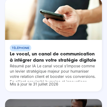
TÉLÉPHONIE
Le vocal, un canal de communication
à intégrer dans votre stratégie digitale
Résumé par IA Le canal vocal s’impose comme
en 2019
un levier stratégique majeur pour humaniser
votre relation client et booster vos conversions.
En alliant proximité humaine et innovations
Mis à jour le 31 juillet 2026
technologiques telles que l’IA ou le Call
Tracking, vous...