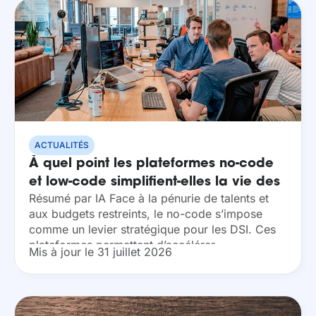
ACTUALITÉS
À quel point les plateformes no-code
et low-code simplifient-elles la vie des
Résumé par IA Face à la pénurie de talents et
DSI ?
aux budgets restreints, le no-code s’impose
comme un levier stratégique pour les DSI. Ces
plateformes permettent d’accélérer
Mis à jour le 31 juillet 2026
drastiquement les cycles de développement, de
simplifier la maintenance...