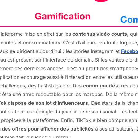
lateforme mise en effet sur les
contenus vidéo courts
, qu
rnautes et consommateurs. C’est d’ailleurs, en toute logiqu
aux se dirigent aujourd’hui : les stories Instagram et
Faceb
au est présent sur l’interface de demain. Si les ventes d’or
ement ces dernières années, c’est au profit des smartphone
plication encourage aussi à l’interaction entre les utilisateu
 challenges, des hashstags etc. Des
communautés
très act
t être une arme redoutable pour les marques. De la même ma
Tok dispose de son lot d’influenceurs.
Des stars de la cha
ont su tirer leur épingle du jeu sur ce réseau social. Les tec
 propices à la plateforme. Enfin, TikTok a bien compris son 
 des offres pour afficher des publicités
à ses utilisateurs,
et bien fait le succès du réseau.