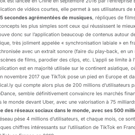
Tok est lancée en Chine en septembre 2016 par l’entrepris
ication de vidéos courtes, elle permet à ses utilisateurs de
15 secondes agrémentées de musiques
, répliques de fil
concepts les plus simples sont ceux qui réussissent le mieu
rouve donc sur l’application beaucoup de contenus autour d
ique, très joliment appelée « synchronisation labiale » en f
hronisée avec un extrait sonore (faire du play-back, en un se
scènes de films, parodier des clips, etc. L’appli se limite à
plication est en majorité utilisée sur le continent asiatique, o
en novembre 2017 que TikTok pose un pied en Europe et dan
cal.ly qui compte alors plus de 200 millions d’utilisateurs p
Dance, semble définitivement convaincre les marchés financ
 le monde devant Uber, avec une valorisation à 75 milliard
ce des réseaux sociaux dans le monde, avec ses 500 million
éseau pèse 4 millions d’utilisateurs, et chaque mois, ce sont
ques chiffres intéressants sur l’utilisation de TikTok en Fran