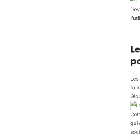
Deva
l’ut
Le
po
Les 
fol
Glo
Cett
qui
soci