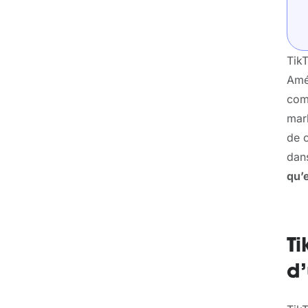
TikT
Amé
com
mark
de c
dan
qu’
Ti
d