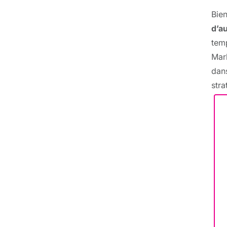
Bien
d’a
temp
Mark
dans
stra