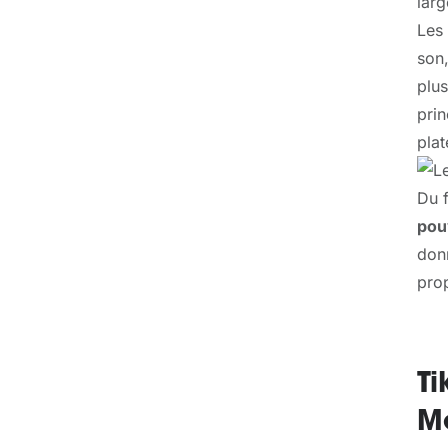
larg
Les 
son,
plus
prin
pla
Du 
pou
donn
prop
Ti
M