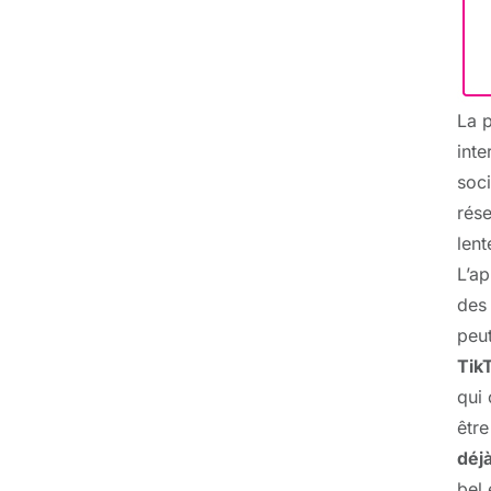
La p
inte
soci
rése
lent
L’ap
des
peu
Tik
qui 
être
déjà
bel 