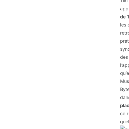
Tik
appl
de 
les 
ret
prat
sync
des 
l’ap
qu’
Musi
Byte
dans
pla
ce r
quel