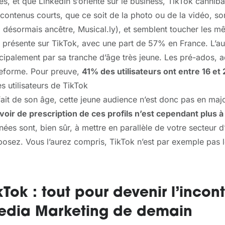
es, et que LinkedIn s’oriente sur le business, TikTok cannib
contenus courts, que ce soit de la photo ou de la vidéo, s
 désormais ancêtre, Musical.ly), et semblent toucher les m
 présente sur TikTok, avec une part de 57% en France. L’au
cipalement par sa tranche d’âge très jeune. Les pré-ados, a
teforme. Pour preuve,
41% des utilisateurs ont entre 16 et 
fait de son âge, cette jeune audience n’est donc pas en ma
voir de prescription de ces profils n’est cependant plus 
ées sont, bien sûr, à mettre en parallèle de votre secteur d
osez. Vous l’aurez compris, TikTok n’est par exemple pas l
kTok : tout pour devenir l’inco
edia Marketing de demain