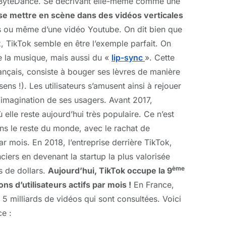
e ByteDance. Se décrivant elle-même comme une
se mettre en scène dans des vidéos verticales
ms ou même d’une vidéo Youtube. On dit bien que
x, TikTok semble en être l’exemple parfait. On
e la musique, mais aussi du «
lip-sync
». Cette
rançais, consiste à bouger ses lèvres de manière
ns !). Les utilisateurs s’amusent ainsi à rejouer
 l’imagination de ses usagers. Avant 2017,
ù elle reste aujourd’hui très populaire. Ce n’est
s le reste du monde, avec le rachat de
ar mois. En 2018, l’entreprise derrière TikTok,
iers en devenant la startup la plus valorisée
ème
s de dollars.
Aujourd’hui, TikTok occupe la 9
s d’utilisateurs actifs par mois !
En France,
 5 milliards de vidéos qui sont consultées. Voici
ce :