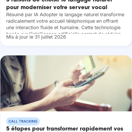
3 raisons de choisir le langage naturel
pour moderniser votre serveur vocal
Résumé par IA Adopter le langage naturel transforme
interactif
radicalement votre accueil téléphonique en offrant
une interaction fluide et humaine. Cette technologie
basée sur l’intelligence artificielle permet de réduire
Mis à jour le 31 juillet 2026
vos coûts opérationnels tout en garantissant une
sécurité...
CALL TRACKING
5 étapes pour transformer rapidement vos