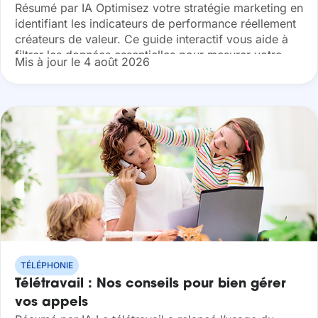
Résumé par IA Optimisez votre stratégie marketing en
online ?
identifiant les indicateurs de performance réellement
créateurs de valeur. Ce guide interactif vous aide à
filtrer les données essentielles pour mesurer votre
Mis à jour le 4 août 2026
retour sur investissement avec précision.
Découvrez...
TÉLÉPHONIE
Télétravail : Nos conseils pour bien gérer
vos appels