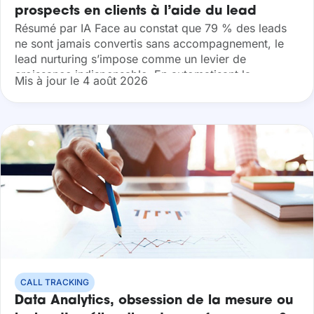
prospects en clients à l’aide du lead
Résumé par IA Face au constat que 79 % des leads
nurturing
ne sont jamais convertis sans accompagnement, le
lead nurturing s’impose comme un levier de
croissance indispensable. En automatisant la
Mis à jour le 4 août 2026
diffusion de contenus personnalisés et en...
CALL TRACKING
Data Analytics, obsession de la mesure ou