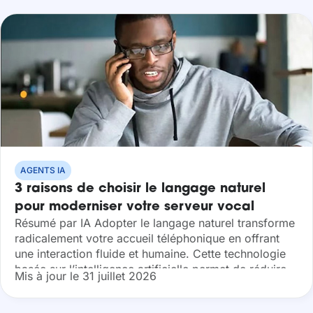
AGENTS IA
3 raisons de choisir le langage naturel
pour moderniser votre serveur vocal
Résumé par IA Adopter le langage naturel transforme
interactif
radicalement votre accueil téléphonique en offrant
une interaction fluide et humaine. Cette technologie
basée sur l’intelligence artificielle permet de réduire
Mis à jour le 31 juillet 2026
vos coûts opérationnels tout en garantissant une
sécurité...