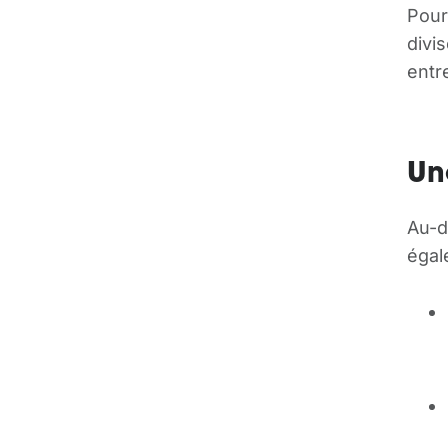
Pour
divi
entr
Un
Au-d
égal