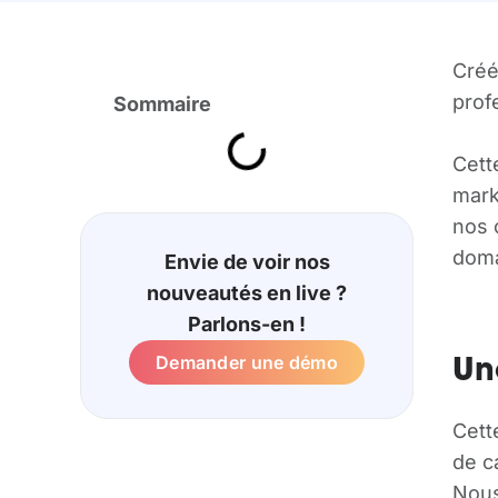
Créé
prof
Sommaire
Cett
marke
nos 
doma
Envie de voir nos
nouveautés en live ?
Parlons-en !
Demander une démo
Un
Cett
de c
Nous