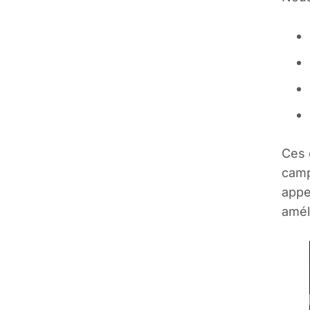
Ces 
camp
appe
amél