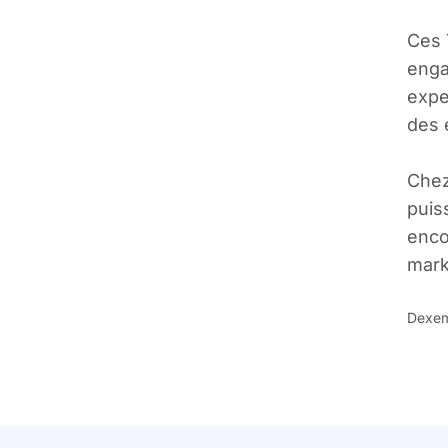
Ces 
enga
expe
des 
Chez
puis
enco
mark
Dexe