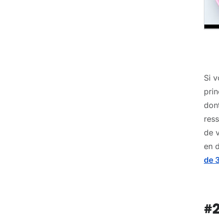
Si v
prin
dont
ress
de v
en d
de 
#