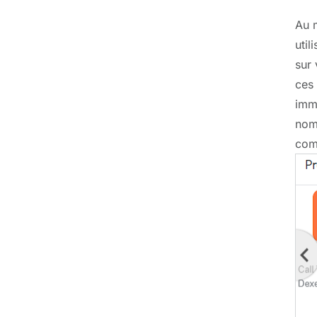
Au m
util
sur 
ces 
imma
nom,
comm