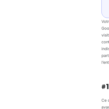
Vot
Goog
visi
cont
indi
part
l’en
#1
Ce q
avan