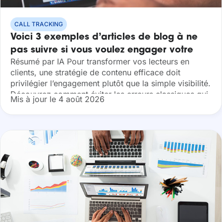
CALL TRACKING
Voici 3 exemples d’articles de blog à ne
pas suivre si vous voulez engager votre
Résumé par IA Pour transformer vos lecteurs en
audience
clients, une stratégie de contenu efficace doit
privilégier l’engagement plutôt que la simple visibilité.
Découvrez comment éviter les erreurs classiques qui
Mis à jour le 4 août 2026
nuisent à votre image de marque et...