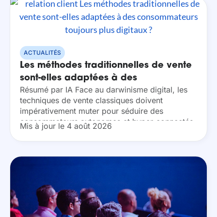
ACTUALITÉS
Les méthodes traditionnelles de vente
sont-elles adaptées à des
Résumé par IA Face au darwinisme digital, les
consommateurs toujours plus digitaux
techniques de vente classiques doivent
?
impérativement muter pour séduire des
consommateurs autonomes et hyper-connectés.
Mis à jour le 4 août 2026
En privilégiant la pertinence du message sur le
matraquage publicitaire et en intégrant
l’omnicanalité,...