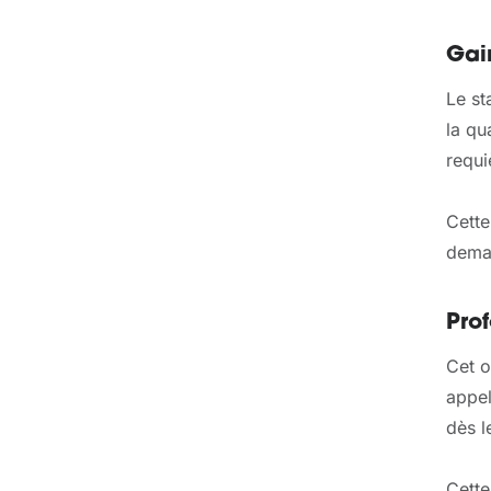
Gai
Le st
la qu
requi
Cette
deman
Pro
Cet o
appel
dès l
Cette