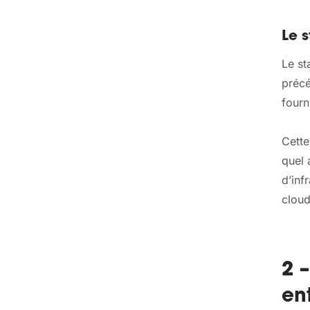
Le 
Le st
précé
fourn
Cette
quel 
d’inf
cloud
2 
en