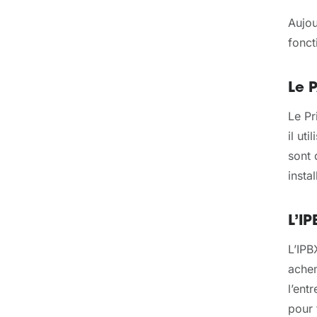
Aujou
fonct
Le 
Le Pr
il ut
sont 
instal
L’I
L’IPB
achem
l’ent
pour 