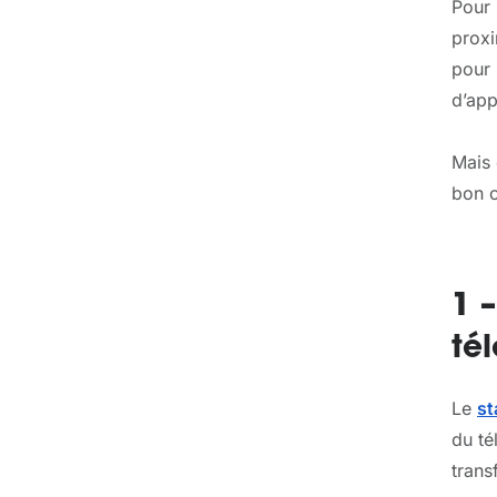
Pour 
proxi
pour 
d’app
Mais 
bon c
1 
té
Le
st
du té
trans