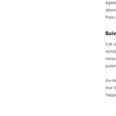
égale
désor
frais
Sui
Cet o
nombr
mesur
poten
Au-de
leur 
l’app