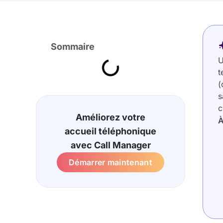
Sommaire
U
t
(
s
c
Améliorez votre
À
accueil téléphonique
avec Call Manager
Démarrer maintenant