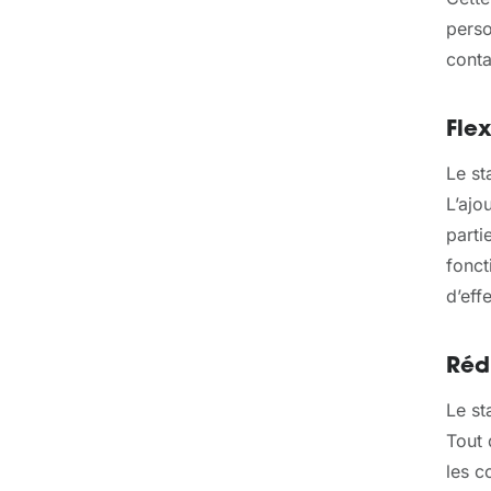
perso
conta
Flex
Le st
L’ajo
parti
fonct
d’eff
Réd
Le st
Tout 
les c