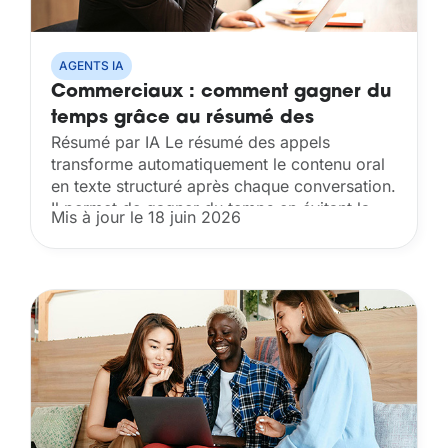
AGENTS IA
Commerciaux : comment gagner du
temps grâce au résumé des
Résumé par IA Le résumé des appels
appels ?
transforme automatiquement le contenu oral
en texte structuré après chaque conversation.
Il permet de gagner du temps en évitant la
Mis à jour le 18 juin 2026
prise de notes manuelle, facilite la relecture
des points...