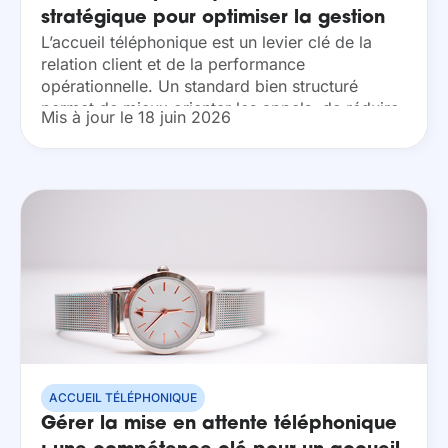
stratégique pour optimiser la gestion
L’accueil téléphonique est un levier clé de la
des appels entrants
relation client et de la performance
opérationnelle. Un standard bien structuré
permet de mieux orienter les appels, de réduire
Mis à jour le 18 juin 2026
les délais de réponse et d’améliorer l’expérience
des appelants....
ACCUEIL TÉLÉPHONIQUE
Gérer la mise en attente téléphonique