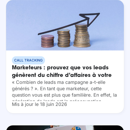
CALL TRACKING
Marketeurs : prouvez que vos leads
génèrent du chiffre d’affaires à votre
« Combien de leads ma campagne a-t-elle
entreprise
générés ? ». En tant que marketeur, cette
question vous est plus que familière. En effet, la
génération de leads est la préoccupation
Mis à jour le 18 juin 2026
principale des équipes marketing et modèle...