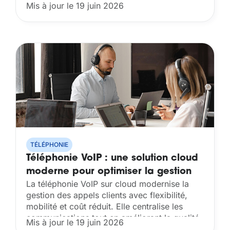
intégration avec les outils métier et une
Mis à jour le 19 juin 2026
gestion simplifiée des communications....
TÉLÉPHONIE
Téléphonie VoIP : une solution cloud
moderne pour optimiser la gestion
La téléphonie VoIP sur cloud modernise la
des appels clients
gestion des appels clients avec flexibilité,
mobilité et coût réduit. Elle centralise les
communications tout en améliorant la qualité
Mis à jour le 19 juin 2026
de service et l’expérience utilisateur....