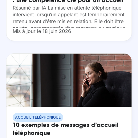
: une compétence clé pour un accueil
Résumé par IA La mise en attente téléphonique
de qualité
intervient lorsqu’un appelant est temporairement
retenu avant d’être mis en relation. Elle doit être
courte, accompagnée d’un message ou musique
Mis à jour le 18 juin 2026
d’attente clair pour réduire l’impression
d’attente, et offre...
ACCUEIL TÉLÉPHONIQUE
10 exemples de messages d’accueil
téléphonique