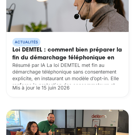
ACTUALITÉS
Loi DEMTEL : comment bien préparer la
fin du démarchage téléphonique en
Résumé par IA La loi DEMTEL met fin au
2026 ?
démarchage téléphonique sans consentement
explicite, en instaurant un modèle d’opt-in. Elle
renforce la protection des consommateurs et
Mis à jour le 15 juin 2026
complète des dispositifs comme Bloctel. Cette
réforme oblige les entreprises...