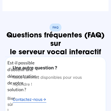
FAQ
Questions fréquentes (FAQ)
sur
le serveur vocal interactif
Est-il possible
Une autre question ?
d’obtenir une
démonstration
Nous sommes disponibles pour vous
de votre
répondre !
solution ?
Bien
Contactez-nous
sûr
!