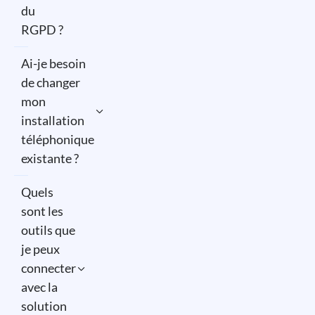
du
RGPD ?
Ai-je besoin
de changer
mon
installation
téléphonique
existante ?
Quels
sont les
outils que
je peux
connecter
avec la
solution