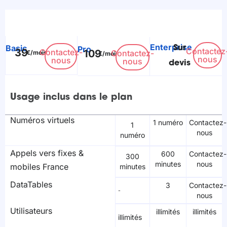
Enterprise
Basic
Pro
Sur
Contactez
39
Contactez-
109
Contactez-
€/mois
€/mois
nous
nous
nous
devis
Usage inclus dans le plan
Numéros virtuels
1 numéro
Contactez-
1
nous
numéro
Appels vers fixes &
600
Contactez-
300
minutes
nous
mobiles France
minutes
DataTables
3
Contactez-
-
nous
Utilisateurs
illimités
illimités
illimités