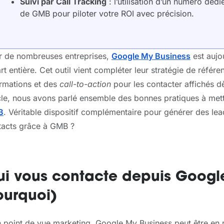
Suivi par Call Tracking
: l’utilisation d’un numéro dé
de GMB pour piloter votre ROI avec précision.
r de nombreuses entreprises,
Google My Business
est aujo
rt entière. Cet outil vient compléter leur stratégie de réfé
ormations et des
call-to-action
pour les contacter affichés d
icle, nous avons parlé ensemble des bonnes pratiques à met
B
. Véritable dispositif complémentaire pour générer des l
tacts grâce à GMB ?
i vous contacte depuis Google
ourquoi)
 point de vue marketing, Google My Business peut être en r