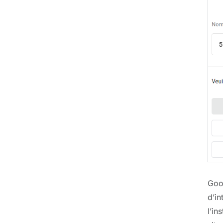
Goo
d’in
l’in