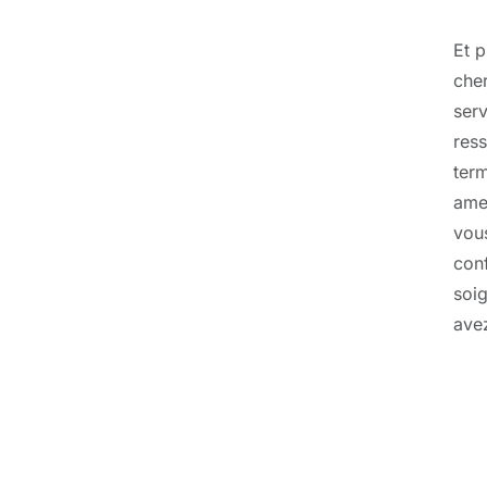
Et p
cher
serv
ress
term
amen
vous
conf
soig
avez