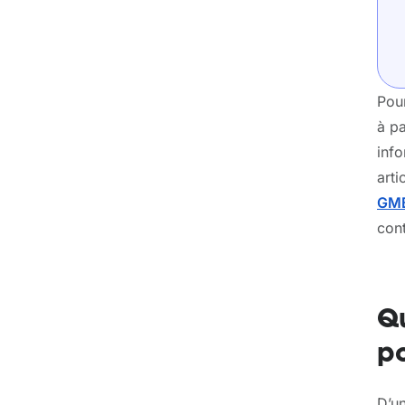
Pou
à pa
inf
art
GM
con
Qu
p
D’un