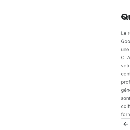
Qu
Le r
Goog
une 
CTA)
votr
conf
prof
géné
sont
coif
for