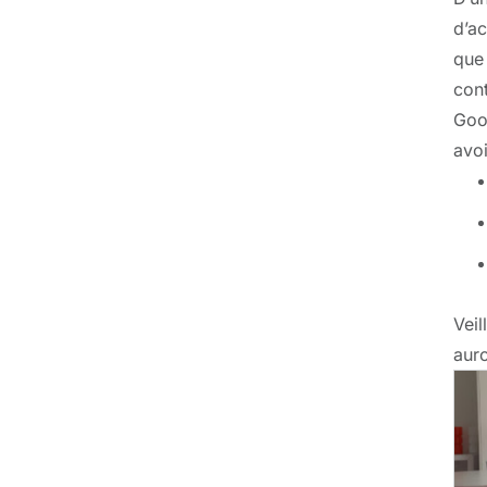
d’ac
que 
cont
Goog
avoi
Vei
auro