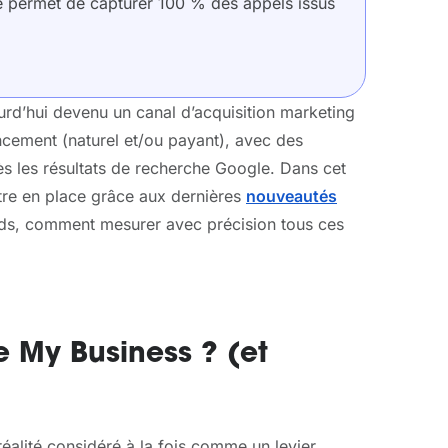
dié permet de capturer 100 % des appels issus
urd’hui devenu un canal d’acquisition marketing
rencement (naturel et/ou payant), avec des
ès les résultats de recherche Google. Dans cet
tre en place grâce aux dernières
nouveautés
eads, comment mesurer avec précision tous ces
 My Business ? (et
éalité considéré à la fois comme un levier