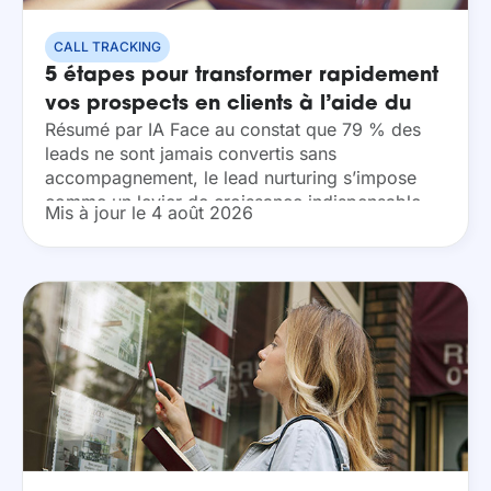
CALL TRACKING
5 étapes pour transformer rapidement
vos prospects en clients à l’aide du
Résumé par IA Face au constat que 79 % des
lead nurturing
leads ne sont jamais convertis sans
accompagnement, le lead nurturing s’impose
comme un levier de croissance indispensable.
Mis à jour le 4 août 2026
En automatisant la diffusion de contenus
personnalisés et en...