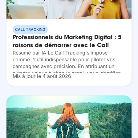
CALL TRACKING
Professionnels du Marketing Digital : 5
raisons de démarrer avec le Call
Résumé par IA Le Call Tracking s’impose
Tracking
comme l’outil indispensable pour piloter vos
campagnes avec précision. En attribuant un
numéro unique à chaque canal, vous identifiez
Mis à jour le 4 août 2026
instantanément vos sources de revenus réelles.
Optimisez vos investissements en...