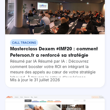
CALL TRACKING
Masterclass Dexem #IMF20 : comment
Peterson.fr a renforcé sa stratégie
Résumé par IA Résumé par IA : Découvrez
digitale grâce aux appels
comment booster votre ROI en intégrant la
mesure des appels au cœur de votre stratégie
Inbound. À travers le retour d’expérience
Mis à jour le 31 juillet 2026
concret de Peterson.fr, apprenez à identifier
précisément...