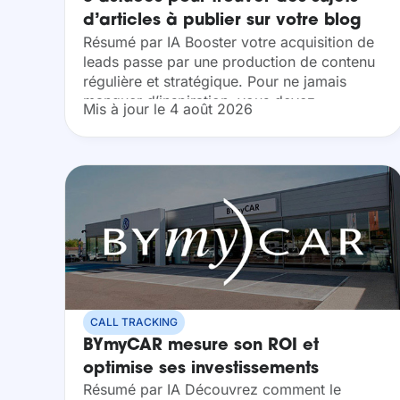
d’articles à publier sur votre blog
Résumé par IA Booster votre acquisition de
d’entreprise
leads passe par une production de contenu
régulière et stratégique. Pour ne jamais
manquer d’inspiration, vous devez
Mis à jour le 4 août 2026
transformer les besoins de vos prospects et
les tendances du marché en...
CALL TRACKING
BYmyCAR mesure son ROI et
optimise ses investissements
Résumé par IA Découvrez comment le
marketing avec Dexem Call