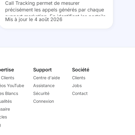
Call Tracking permet de mesurer
précisément les appels générés par chaque
support marketing. En identifiant les portails
Mis à jour le 4 août 2026
immobiliers, campagnes publicitaires et
sources de trafic les plus performants, les...
ertise
Support
Société
 Clients
Centre d'aide
Clients
éos YouTube
Assistance
Jobs
res Blancs
Sécurité
Contact
alités
Connexion
ssaire
cles
g