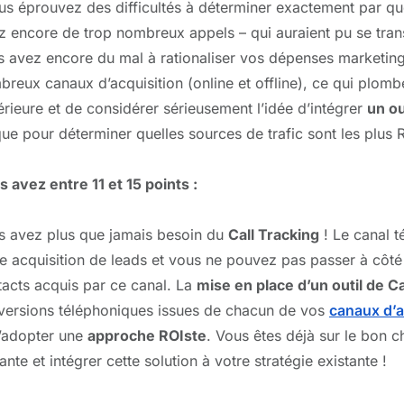
us éprouvez des difficultés à déterminer exactement par quel
z encore de trop nombreux appels – qui auraient pu se trans
s avez encore du mal à rationaliser vos dépenses marketing
reux canaux d’acquisition (online et offline), ce qui plom
rieure et de considérer sérieusement l’idée d’intégrer
un ou
ue pour déterminer quelles sources de trafic sont les plus 
 avez entre 11 et 15 points :
s avez plus que jamais besoin du
Call Tracking
! Le canal 
e acquisition de leads et vous ne pouvez pas passer à côt
tacts acquis par ce canal. La
mise en place d’un outil de Ca
versions téléphoniques issues de chacun de vos
canaux d’a
d’adopter une
approche ROIste
. Vous êtes déjà sur le bon c
ante et intégrer cette solution à votre stratégie existante !