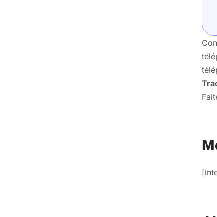
Con
télé
télé
Tra
Fait
Ma
[in