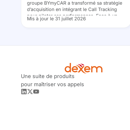
groupe BYmyCAR a transformé sa stratégie
Tracking
d’acquisition en intégrant le Call Tracking
pour piloter ses performances. Face à un
Mis à jour le 31 juillet 2026
volume d’appels représentant 75 % de ses
leads, l’entreprise utilise désormais...
Une suite de produits
pour maîtriser vos appels