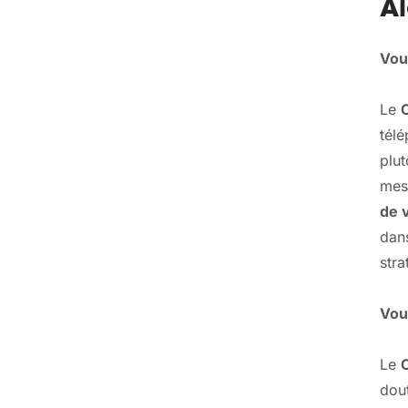
Al
Vous
Le
C
télé
plut
mes
de 
dans
stra
Vous
Le
C
dout