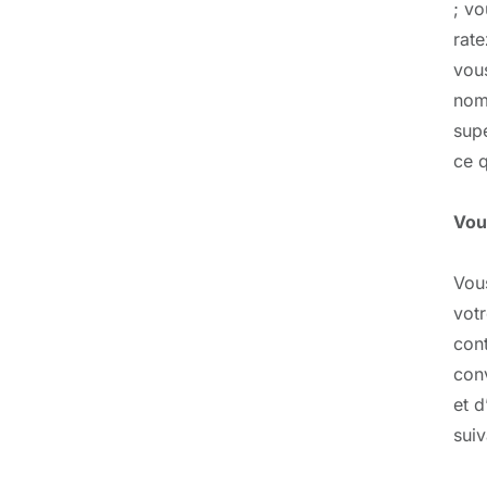
; vo
rate
vou
nomb
supé
ce q
Vous
Vou
votr
con
con
et 
suiv