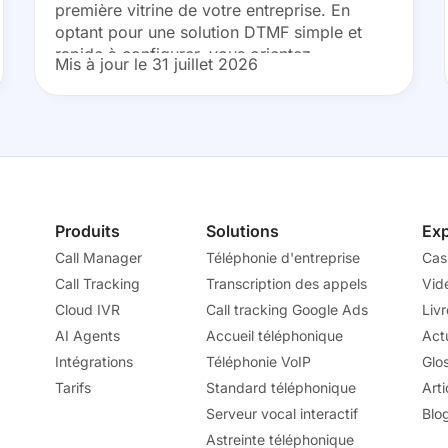
première vitrine de votre entreprise. En
optant pour une solution DTMF simple et
rapide à configurer, vous orientez
Mis à jour le 31 juillet 2026
efficacement vos clients vers le bon
interlocuteur. Découvrez comment
structurer...
Produits
Solutions
Exp
Call Manager
Téléphonie d'entreprise
Cas
Call Tracking
Transcription des appels
Vid
Cloud IVR
Call tracking Google Ads
Liv
AI Agents
Accueil téléphonique
Actu
Intégrations
Téléphonie VoIP
Glo
Tarifs
Standard téléphonique
Arti
Serveur vocal interactif
Blo
Astreinte téléphonique