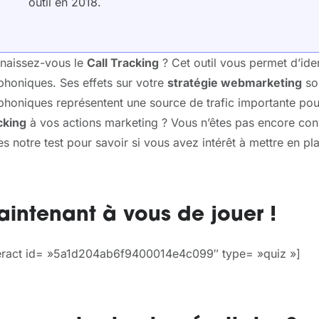
outil en 2018.
naissez-vous le
Call Tracking
? Cet outil vous permet d’iden
phoniques. Ses effets sur votre
stratégie webmarketing
son
phoniques représentent une source de trafic importante pour
cking
à vos actions marketing ? Vous n’êtes pas encore conva
es notre test pour savoir si vous avez intérêt à mettre en pl
intenant à vous de jouer !
teract id= »5a1d204ab6f9400014e4c099″ type= »quiz »]