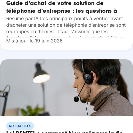
Guide d’achat de votre solution de
téléphonie d’entreprise : les questions à
Résumé par IA Les principaux points à vérifier avant
poser à votre fournisseur
d’acheter une solution de téléphonie d’entreprise sont
regroupés en thèmes. Il faut s’assurer que les
fonctionnalités couvrent les besoins actuels et futurs,
Mis à jour le 19 juin 2026
que la sécurité des communications...
ACTUALITÉS