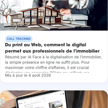
CALL TRACKING
Du print au Web, comment le digital
permet aux professionnels de l’immobilier
Résumé par IA Face à la digitalisation de l’immobilier,
de mesurer le ROI marketing
la simple présence en ligne ne suffit plus. Pour
maximiser votre chiffre d’affaires, il est crucial
d’adopter une approche ROIste en unifiant vos
Mis à jour le 4 août 2026
actions print et web....